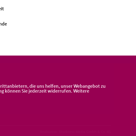
it
unde
rittanbietern, die uns helfen, unser Webangebot zu
ng können Sie jederzeit widerrufen. Weitere
Realisation: Sharkness Media GmbH & Co. KG