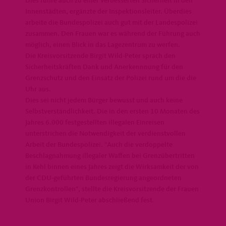
Dies führe auch zu einer verbesserten Sicherheit in den
Innenstädten, ergänzte der Inspektionsleiter. Überdies
arbeite die Bundespolizei auch gut mit der Landespolizei
zusammen. Den Frauen war es während der Führung auch
möglich, einen Blick in das Lagezentrum zu werfen.
Die Kreisvorsitzende Birgit Wild-Peter sprach den
Sicherheitskräften Dank und Anerkennnung für den
Grenzschutz und den Einsatz der Polizei rund um die die
Uhr aus.
Dies sei nicht jedem Bürger bewusst und auch keine
Selbstverständlichkeit. Die in den ersten 10 Monaten des
Jahres 6.000 festgestellten illegalen Einreisen
unterstrichen die Notwendigkeit der verdienstvollen
Arbeit der Bundespolizei. "Auch die verdoppelte
Beschlagnahmung illegaler Waffen bei Grenzübertritten
in Kehl binnen eines Jahres zeigt die Wirksamkeit der von
der CDU-geführten Bundesregierung angeordneten
Grenzkontrollen", stellte die Kreisvorsitzende der Frauen
Union Birgit Wild-Peter abschließend fest.